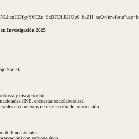
gMjRONLhcnHDfgyY6CZn_ScBFDIiRHQp0_baZH_caQ/viewform?usp=h
en Investigación 2025
)
ajo Social.
pobreza y discapacidad.
nacionales (INE, encuestas sociolaborales).
erables en contextos de recolección de información.
 multidimensionales.
bservación) con enfoque ético.