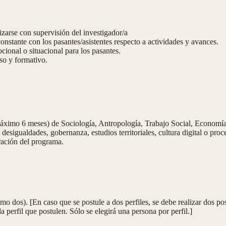
zarse con supervisión del investigador/a
stante con los pasantes/asistentes respecto a actividades y avances.
cional o situacional para los pasantes.
so y formativo.
máximo 6 meses) de Sociología, Antropología, Trabajo Social, Economía
 desigualdades, gobernanza, estudios territoriales, cultura digital o pro
ración del programa.
imo dos). [
En caso que se postule a dos perfiles, se debe realizar dos po
da perfil que postulen. Sólo se elegirá una persona por perfil.]