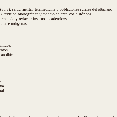
(STS), salud mental, telemedicina y poblaciones rurales del altiplano.
), revisión bibliográfica y manejo de archivos históricos.
nformación y redactar insumos académicos.
rales e indígenas.
cnicos.
entos.
analíticas.
a.
gía.
tal.