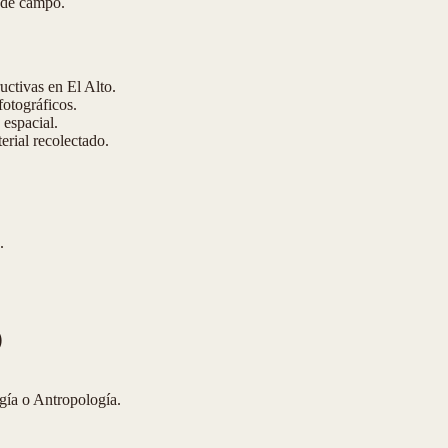
s de campo.
uctivas en El Alto.
fotográficos.
espacial.
terial recolectado.
.
)
gía o Antropología.