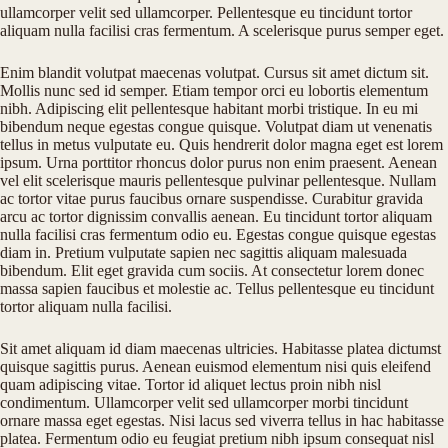
ullamcorper velit sed ullamcorper. Pellentesque eu tincidunt tortor
aliquam nulla facilisi cras fermentum. A scelerisque purus semper eget.
Enim blandit volutpat maecenas volutpat. Cursus sit amet dictum sit.
Mollis nunc sed id semper. Etiam tempor orci eu lobortis elementum
nibh. Adipiscing elit pellentesque habitant morbi tristique. In eu mi
bibendum neque egestas congue quisque. Volutpat diam ut venenatis
tellus in metus vulputate eu. Quis hendrerit dolor magna eget est lorem
ipsum. Urna porttitor rhoncus dolor purus non enim praesent. Aenean
vel elit scelerisque mauris pellentesque pulvinar pellentesque. Nullam
ac tortor vitae purus faucibus ornare suspendisse. Curabitur gravida
arcu ac tortor dignissim convallis aenean. Eu tincidunt tortor aliquam
nulla facilisi cras fermentum odio eu. Egestas congue quisque egestas
diam in. Pretium vulputate sapien nec sagittis aliquam malesuada
bibendum. Elit eget gravida cum sociis. At consectetur lorem donec
massa sapien faucibus et molestie ac. Tellus pellentesque eu tincidunt
tortor aliquam nulla facilisi.
Sit amet aliquam id diam maecenas ultricies. Habitasse platea dictumst
quisque sagittis purus. Aenean euismod elementum nisi quis eleifend
quam adipiscing vitae. Tortor id aliquet lectus proin nibh nisl
condimentum. Ullamcorper velit sed ullamcorper morbi tincidunt
ornare massa eget egestas. Nisi lacus sed viverra tellus in hac habitasse
platea. Fermentum odio eu feugiat pretium nibh ipsum consequat nisl